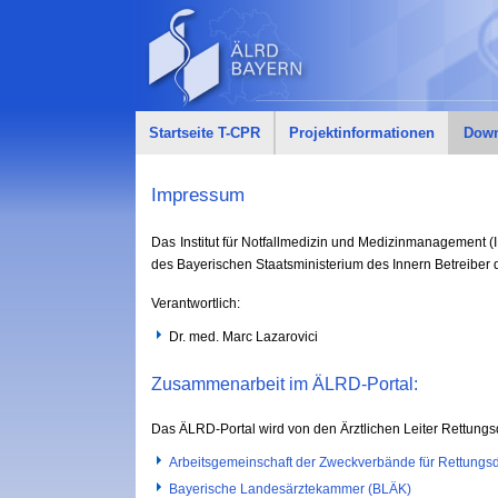
Startseite T-CPR
Projektinformationen
Down
Impressum
Das Institut für Notfallmedizin und Medizinmanagement (I
des Bayerischen Staatsministerium des Innern Betreiber
Verantwortlich:
Dr. med. Marc Lazarovici
Zusammenarbeit im ÄLRD-Portal:
Das ÄLRD-Portal wird von den Ärztlichen Leiter Rettungs
Arbeitsgemeinschaft der Zweckverbände für Rettungs
Bayerische Landesärztekammer (BLÄK)